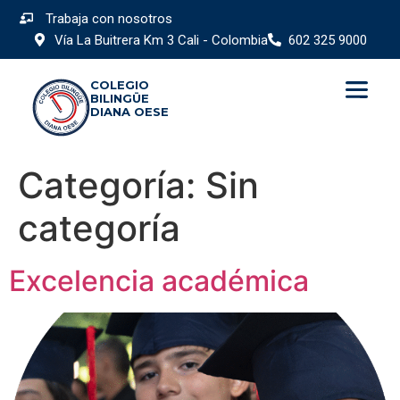
Trabaja con nosotros
Vía La Buitrera Km 3 Cali - Colombia
602 325 9000
COLEGIO
BILINGÜE
DIANA OESE
Categoría:
Sin
categoría
Excelencia académica