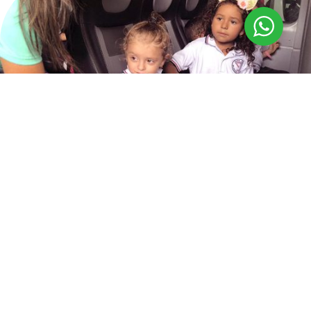
Biblioteca
En nuestro Colegio Bilingüe Diana Oese, la lectura es el
camino hacia el conocimiento e implica la participación
activa de la imaginación. Del mismo modo, leer
contribuye al desarrollo de la imaginación y la creatividad
y enriquece el vocabulario y la expresión oral y escrita.
Contamos con bibliotecas desde la sección de
preescolar, primaria y secundaria.