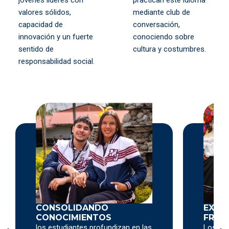
jóvenes líderes con
practican este idioma
valores sólidos,
mediante club de
capacidad de
conversación,
innovación y un fuerte
conociendo sobre
sentido de
cultura y costumbres.
responsabilidad social.
EXPLORANDO NUEVAS
DESA
FRONTERAS
HABI
LIDE
Los alumnos comienzan a