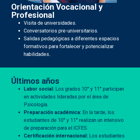
Orientación Vocacional y
Profesional
Visita de universidades.
Conversatorios pre-universitarios.
Salidas pedagógicas a diferentes espacios
formativos para fortalecer y potencializar
habilidades..
Últimos años
Labor social:
Los grados 10° y 11° participan
en actividades lideradas por el área de
Psicología.
Preparación académica:
En la tarde, los
estudiantes de 10° y 11° realizan un intensivo
de preparación para el ICFES.
Certificación internacional:
Los estudiantes